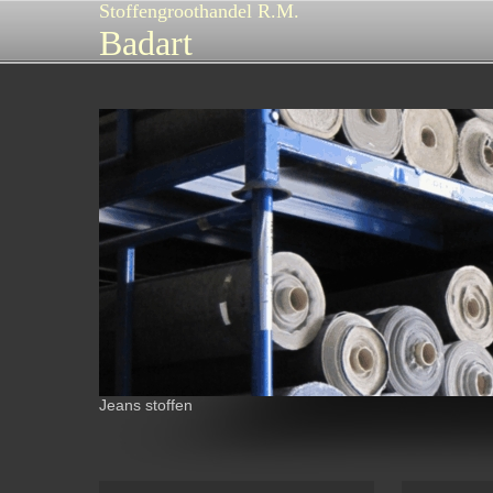
Stoffengroothandel R.M.
Badart
Jeans stoffen