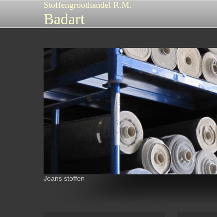
Stoffengroothandel R.M.
Badart
Jeans stoffen